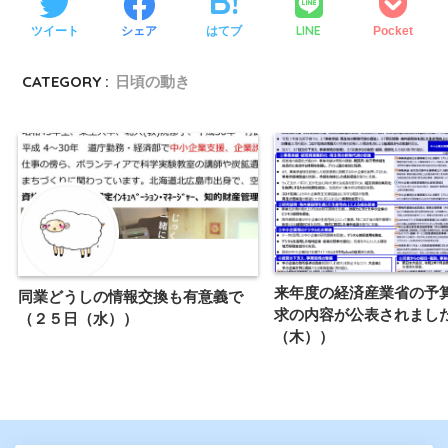
LINE
ツイート
シェア
はてブ
Pocket
CATEGORY :
日頃の動き
来年度の経済産業省の予
同業どうしの情報交換も有意義で
求の内容が公表されまし
（２５日（水））
（木））