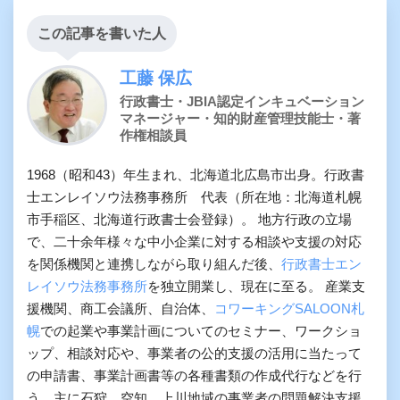
この記事を書いた人
工藤 保広
行政書士・JBIA認定インキュベーション
マネージャー・知的財産管理技能士・著
作権相談員
1968（昭和43）年生まれ、北海道北広島市出身。行政書
士エンレイソウ法務事務所 代表（所在地：北海道札幌
市手稲区、北海道行政書士会登録）。 地方行政の立場
で、二十余年様々な中小企業に対する相談や支援の対応
を関係機関と連携しながら取り組んだ後、
行政書士エン
レイソウ法務事務所
を独立開業し、現在に至る。 産業支
援機関、商工会議所、自治体、
コワーキングSALOON札
幌
での起業や事業計画についてのセミナー、ワークショ
ップ、相談対応や、事業者の公的支援の活用に当たって
の申請書、事業計画書等の各種書類の作成代行などを行
う。主に石狩、空知、上川地域の事業者の問題解決支援