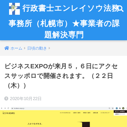
行政書士エンレイソウ法務
事務所（札幌市）★事業者の課
題解決専門
ホーム
日頃の動き
ビジネスEXPOが来月５，６日にアクセ
スサッポロで開催されます。（２２日
（木））
2020年10月22日