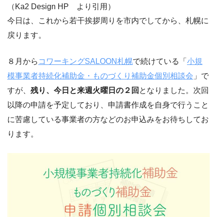
（Ka2 Design HP より引用）
今日は、これから若干挨拶周りを市内でしてから、札幌に
戻ります。
８月から
コワーキングSALOON札幌
で続けている「
小規
模事業者持続化補助金・ものづくり補助金個別相談会
」で
すが、
残り、今日と来週火曜日の２回
となりました。次回
以降の申請を予定しており、申請書作成を自身で行うこと
に苦慮している事業者の方などのお申込みをお待ちしてお
ります。