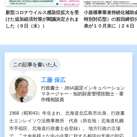
新型コロナウイルス感染症拡大を受
小規模事業者持続化補助
けた追加経済対策が閣議決定されま
特別対応型）の前回締切
した（９日（水））
表が１０月末に（２４日
この記事を書いた人
工藤 保広
行政書士・JBIA認定インキュベーション
マネージャー・知的財産管理技能士・著
作権相談員
1968（昭和43）年生まれ、北海道北広島市出身。行政書
士エンレイソウ法務事務所 代表（所在地：北海道札幌
市手稲区、北海道行政書士会登録）。 地方行政の立場
で、二十余年様々な中小企業に対する相談や支援の対応