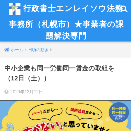
行政書士エンレイソウ法務
事務所（札幌市）★事業者の課
題解決専門
ホーム
日頃の動き
中小企業も同一労働同一賃金の取組を
（12日（土））
2020年12月12日