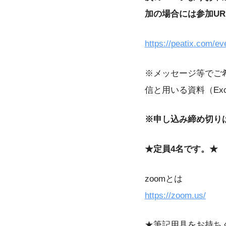
加の場合には参加U
https://peatix.com/e
※メッセージ等でご
信と用いる資料（Ex
※申し込み締め切り
★定員4名です。★
zoomとは
https://zoom.us/
★筆記用具をお持ち