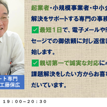
）１９：００～２０：３０