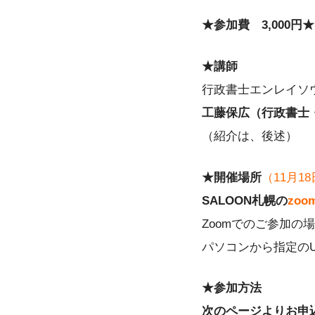
★参加費 3,000円★
★講師
行政書士エンレイソ
工藤保広（行政書士・
（紹介は、後述）
★開催場所
（11月1
SALOON札幌の
zo
Zoomでのご参加の
パソコンから指定の
★参加方法
次のページよりお申