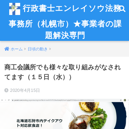
行政書士エンレイソウ法務
事務所（札幌市）★事業者の課
題解決専門
ホーム
日頃の動き
商工会議所でも様々な取り組みがなされ
てます（１５日（水））
2020年4月15日