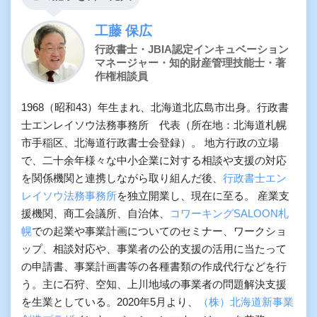
工藤 保広
行政書士・JBIA認定インキュベーション
マネージャー・知的財産管理技能士・著
作権相談員
1968（昭和43）年生まれ、北海道北広島市出身。行政書
士エンレイソウ法務事務所 代表（所在地：北海道札幌
市手稲区、北海道行政書士会登録）。 地方行政の立場
で、二十余年様々な中小企業に対する相談や支援の対応
を関係機関と連携しながら取り組んだ後、
行政書士エン
レイソウ法務事務所
を独立開業し、現在に至る。 産業支
援機関、商工会議所、自治体、
コワーキングSALOON札
幌
での起業や事業計画についてのセミナー、ワークショ
ップ、相談対応や、事業者の公的支援の活用に当たって
の申請書、事業計画書等の各種書類の作成代行などを行
う。主に石狩、空知、上川地域の事業者の問題解決支援
を生業としている。2020年5月より、
（株）北海道新事業