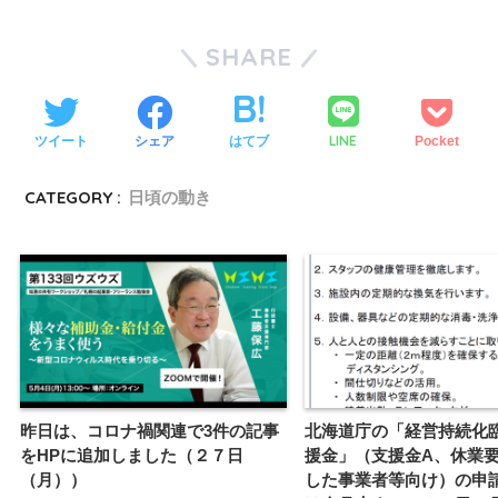
SHARE
LINE
ツイート
シェア
はてブ
Pocket
CATEGORY :
日頃の動き
昨日は、コロナ禍関連で3件の記事
北海道庁の「経営持続化
をHPに追加しました（２７日
援金」（支援金A、休業
（月））
した事業者等向け）の申