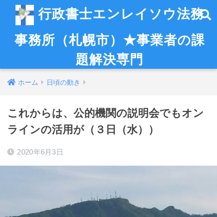
行政書士エンレイソウ法務
事務所（札幌市）★事業者の課
題解決専門
ホーム
日頃の動き
これからは、公的機関の説明会でもオン
ラインの活用が（３日（水））
2020年6月3日