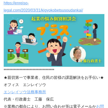
https://enreiso-
legal.com/2020/03/31/kigyokobetsusoudankai/
***********************************
★親切第一で事業者、住民の皆様の課題解決をお手伝い★
オフィス エンレイソウ
エンレイソウ法務事務所
代表・行政書士 工藤 保広
※業務の都合により、お問い合わせ等は電子メールか
お問