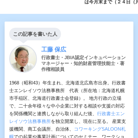
は今月末まで（２４日（
この記事を書いた人
工藤 保広
行政書士・JBIA認定インキュベーション
マネージャー・知的財産管理技能士・著
作権相談員
1968（昭和43）年生まれ、北海道北広島市出身。行政書
士エンレイソウ法務事務所 代表（所在地：北海道札幌
市手稲区、北海道行政書士会登録）。 地方行政の立場
で、二十余年様々な中小企業に対する相談や支援の対応
を関係機関と連携しながら取り組んだ後、
行政書士エン
レイソウ法務事務所
を独立開業し、現在に至る。 産業支
援機関、商工会議所、自治体、
コワーキングSALOON札
幌
での起業や事業計画についてのセミナー、ワークショ