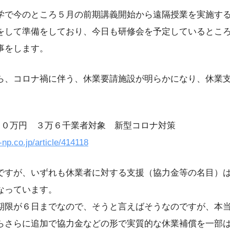
学で今のところ５月の前期講義開始から遠隔授業を実施す
をして準備をしており、今日も研修会を予定しているとこ
事をします。
ら、コロナ禍に伴う、休業要請施設が明らかになり、休業
３０万円 ３万６千業者対象 新型コロナ対策
np.co.jp/article/414118
ですが、いずれも休業者に対する支援（協力金等の名目）
なっています。
期限が６日までなので、そうと言えばそうなのですが、本
らさらに追加で協力金などの形で実質的な休業補償を一部