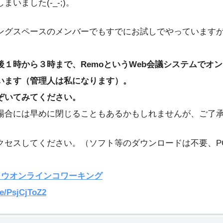
いました(-_-;)。
ングスペースのメンバーでもすでにお試しでやっています
後１時から３時まで、RemoというWeb会議システムでオ
います（管理人は私になります）。
ぞいてみてください。
場合には早めに閉じることもあるかもしれませんが、ご了
クセスしてください。（ソフト等のダウンロードは不要、P
ソウオンラインコワーキング
/e/PsjCjToZ2