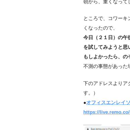
朝から、重くなってしま
ところで、コワーキ
くなったので、
今日（２１日）の午
を試してみようと思
もしよかったら、の
不測の事態があった
下のアドレスよりア
す。）
●
オフィスエンレイ
https://live.remo.co