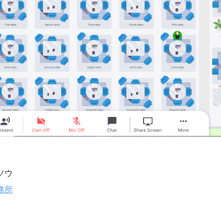
。
ソウ
務所