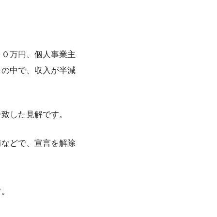
００万円、個人事業主
月の中で、収入が半減
。
一致した見解です。
情などで、宣言を解除
す。