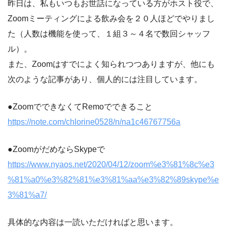
昨日は、私もいつもお世話になっている方がホスト役で、
Zoomミーティングによる飲み会を２０人ほどでやりまし
た（人数は機能を使って、１組３～４名で数回シャッフ
ル）。
また、Zoomはすでによく知られつつありますが、他にも
次のような記事があり、個人的には注目しています。
●ZoomでできなくてRemoでできること
https://note.com/chlorine0528/n/na1c46767756a
●ZoomがだめならSkypeで
https://www.nyaos.net/2020/04/12/zoom%e3%81%8c%e3
%81%a0%e3%82%81%e3%81%aa%e3%82%89skype%e
3%81%a7/
具体的な内容は一読いただければと思います。