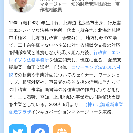
マネージャー・知的財産管理技能士・著
作権相談員
1968（昭和43）年生まれ、北海道北広島市出身。行政書
士エンレイソウ法務事務所 代表（所在地：北海道札幌
市手稲区、北海道行政書士会登録）。 地方行政の立場
で、二十余年様々な中小企業に対する相談や支援の対応
を関係機関と連携しながら取り組んだ後、
行政書士エン
レイソウ法務事務所
を独立開業し、現在に至る。 産業支
援機関、商工会議所、自治体、
コワーキングSALOON札
幌
での起業や事業計画についてのセミナー、ワークショ
ップ、相談対応や、事業者の公的支援の活用に当たって
の申請書、事業計画書等の各種書類の作成代行などを行
う。主に石狩、空知、上川地域の事業者の問題解決支援
を生業としている。2020年5月より、
（株）北海道新事業
創造プラザ
インキュベーションマネージャーを兼務。