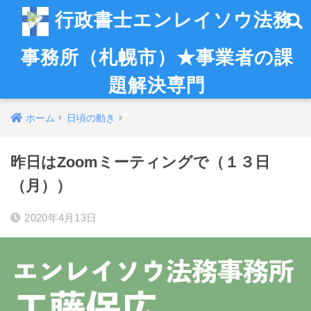
行政書士エンレイソウ法務
事務所（札幌市）★事業者の課
題解決専門
ホーム
日頃の動き
昨日はZoomミーティングで（１３日
（月））
2020年4月13日