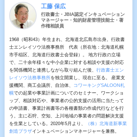
工藤 保広
行政書士・JBIA認定インキュベーション
マネージャー・知的財産管理技能士・著
作権相談員
1968（昭和43）年生まれ、北海道北広島市出身。行政書
士エンレイソウ法務事務所 代表（所在地：北海道札幌
市手稲区、北海道行政書士会登録）。 地方行政の立場
で、二十余年様々な中小企業に対する相談や支援の対応
を関係機関と連携しながら取り組んだ後、
行政書士エン
レイソウ法務事務所
を独立開業し、現在に至る。 産業支
援機関、商工会議所、自治体、
コワーキングSALOON札
幌
での起業や事業計画についてのセミナー、ワークショ
ップ、相談対応や、事業者の公的支援の活用に当たって
の申請書、事業計画書等の各種書類の作成代行などを行
う。主に石狩、空知、上川地域の事業者の問題解決支援
を生業としている。2020年5月より、
（株）北海道新事業
創造プラザ
インキュベーションマネージャーを兼務。