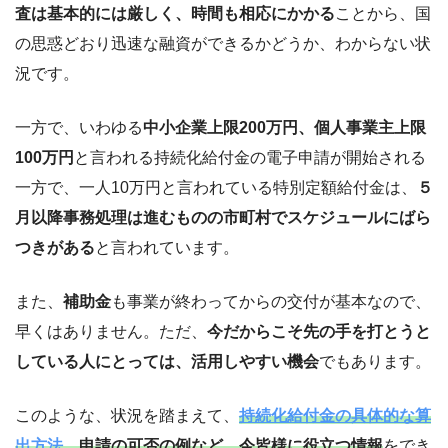
査は基本的には厳しく、時間も相応にかかる
ことから、国
の思惑どおり迅速な融資ができるかどうか、わからない状
況です。
一方で、いわゆる
中小企業上限200万円、個人事業主上限
100万円
と言われる持続化給付金の電子申請が開始される
一方で、一人10万円と言われている特別定額給付金は、
５
月以降事務処理は進むものの市町村でスケジュールにばら
つきがある
と言われています。
また、
補助金
も事業が終わってからの交付が基本なので、
早くはありません。ただ、
今だからこそ先の手を打とうと
している人にとっては、活用しやすい機会
でもあります。
このような、状況を踏まえて、
持続化給付金の具体的な算
出方法
、申請の可否の例など、今皆様に役立つ情報
をでき