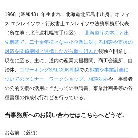
1968（昭和43）年生まれ、北海道北広島市出身。オフィ
ス エンレイソウ・行政書士エンレイソウ法務事務所代表
（所在地：北海道札幌市手稲区）。
北海道庁の本庁と出
先機関で、二十余年様々な中小企業に対する相談や支援の
対応を関係機関と連携しながら取り組んだ
後独立開業し、
現在に至る。主に、道内の産業支援機関、商工会議所、自
治体、
コワーキングSALOON札幌
での
起業や事業計画に
ついてのセミナー、ワークショップ、相談対応
や、事業者
の公的支援の活用に当たっての申請書、事業計画書等の各
種書類の作成代行などを行っている。
当事務所へのお問い合わせはこちらへどうぞ↓
お名前 （必須）