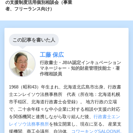
の支援制度活用個別相談会（事業
者、フリーランス向け）
この記事を書いた人
工藤 保広
行政書士・JBIA認定インキュベーション
マネージャー・知的財産管理技能士・著
作権相談員
1968（昭和43）年生まれ、北海道北広島市出身。行政書
士エンレイソウ法務事務所 代表（所在地：北海道札幌
市手稲区、北海道行政書士会登録）。 地方行政の立場
で、二十余年様々な中小企業に対する相談や支援の対応
を関係機関と連携しながら取り組んだ後、
行政書士エン
レイソウ法務事務所
を独立開業し、現在に至る。 産業支
援機関、商工会議所、自治体、
コワーキングSALOON札